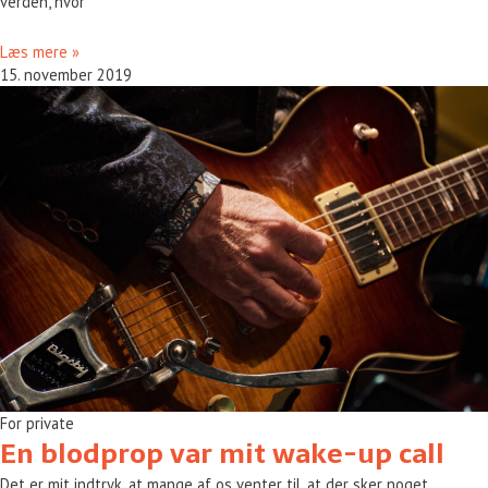
verden, hvor
Læs mere »
15. november 2019
For private
En blodprop var mit wake-up call
Det er mit indtryk, at mange af os venter til, at der sker noget