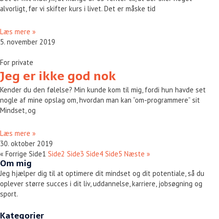
alvorligt, før vi skifter kurs i livet. Det er måske tid
Læs mere »
5. november 2019
For private
Jeg er ikke god nok
Kender du den følelse? Min kunde kom til mig, fordi hun havde set
nogle af mine opslag om, hvordan man kan ”om-programmere” sit
Mindset, og
Læs mere »
30. oktober 2019
« Forrige
Side
1
Side
2
Side
3
Side
4
Side
5
Næste »
Om mig
Jeg hjælper dig til at optimere dit mindset og dit potentiale, så du
oplever større succes i dit liv, uddannelse, karriere, jobsøgning og
sport.
Kategorier