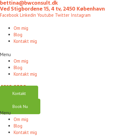
bettina@bwconsult.dk
Gå
Ved Stigbordene 15, 4 tv, 2450 København
til
Facebook
Linkedin
Youtube
Twitter
Instagram
indholdet
Om mig
Blog
Kontakt mig
Menu
Om mig
Blog
Kontakt mig
4010 0220
Kontakt
Book Nu
Menu
Om mig
Blog
Kontakt mig