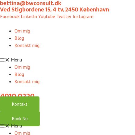
bettina@bwconsult.dk
Gå
Ved Stigbordene 15, 4 tv, 2450 København
til
Facebook
Linkedin
Youtube
Twitter
Instagram
indholdet
Om mig
Blog
Kontakt mig
Menu
Om mig
Blog
Kontakt mig
4010 0220
Kontakt
Book Nu
Menu
Om mig