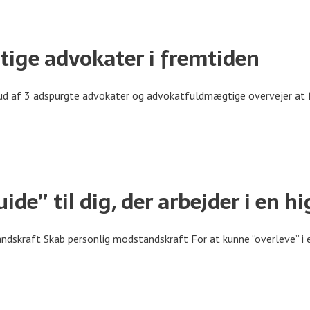
gtige advokater i fremtiden
2 ud af 3 adspurgte advokater og advokatfuldmægtige overvejer at 
guide” til dig, der arbejder i en
skraft Skab personlig modstandskraft For at kunne “overleve” i en