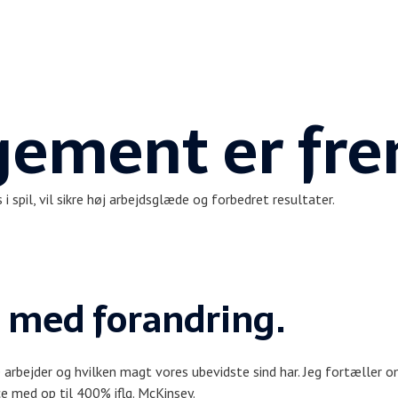
ement er fre
spil, vil sikre høj arbejdsglæde og forbedret resultater.
 med forandring.
 arbejder og hvilken magt vores ubevidste sind har. Jeg fortæller om
ce med op til 400% iflg. McKinsey.