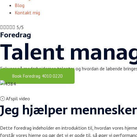
Blog
Kontakt mig





5/5
Foredrag
Talent manag
Fokuser på medarbejdernes talenter og hvordan de løbende bringes i 
Book Foredrag 4010 0220
Afspil video
Jeg hjælper mennesker
Dette foredrag indeholder en introduktion til, hvordan vores hjerne
forstår vores hjerne og gør det vi er gode til, så øger vi performan