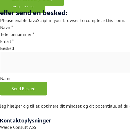
Ring Til Mig
eller send en besked:
Please enable JavaScript in your browser to complete this form.
Navn
*
Telefonnummer
*
Email
*
Besked
Name
Send Besked
Jeg hjælper dig til at optimere dit mindset og dit potentiale, så du o
Kontaktoplysninger
Wæde Consult ApS