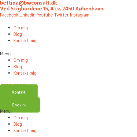
bettina@bwconsult.dk
Gå
Ved Stigbordene 15, 4 tv, 2450 København
til
Facebook
Linkedin
Youtube
Twitter
Instagram
indholdet
Om mig
Blog
Kontakt mig
Menu
Om mig
Blog
Kontakt mig
4010 0220
Kontakt
Book Nu
Menu
Om mig
Blog
Kontakt mig