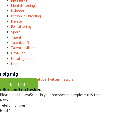
Mennesker
Mentaltræning
Nyheder
Personlig udvikling
Private
Rekruttering
Sport
Talent
Talentprofil
Talentudvikling
Udvikling
Uncategorized
Unge
Følg mig
Facebook-f
Linkedin
Youtube
Twitter
Instagram
Ring Til Mig
eller send en besked:
Please enable JavaScript in your browser to complete this form.
Navn
*
Telefonnummer
*
Email
*