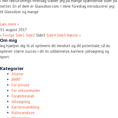
I min rekrutterings-hverdag støder jeg på mange spændende sider på
nettet. En af dem er Glassdoor.com. I mine foredrag introducerer jeg
til Glassdoor og mange
Læs mere »
31. august 2017
« Forrige
Side
1
Side
2
Side
3
Side
4
Side
5
Næste »
Om mig
Jeg hjælper dig til at optimere dit mindset og dit potentiale, så du
oplever større succes i dit liv, uddannelse, karriere, jobsøgning og
sport.
Kategorier
Atleter
BWRT
For private
For virksomheder
Forældreskab
Jobsøgning
Karriereudvikling
Kulturanalyse