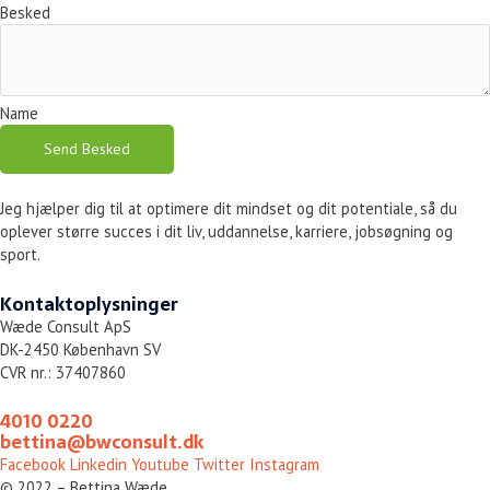
Besked
Name
Send Besked
Jeg hjælper dig til at optimere dit mindset og dit potentiale, så du
oplever større succes i dit liv, uddannelse, karriere, jobsøgning og
sport.
Kontaktoplysninger
Wæde Consult ApS
DK-2450 København SV
CVR nr.: 37407860
4010 0220
bettina@bwconsult.dk
Facebook
Linkedin
Youtube
Twitter
Instagram
© 2022 – Bettina Wæde