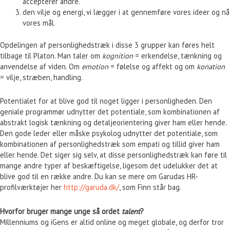
accepterer andre.
den vilje og energi, vi lægger i at gennemføre vores ideer og nå
vores mål.
Opdelingen af personlighedstræk i disse 3 grupper kan føres helt
tilbage til Platon. Man taler om
kognition
= erkendelse, tænkning og
anvendelse af viden. Om
emotion
= følelse og affekt og om
konation
= vilje, stræben, handling.
Potentialet for at blive god til noget ligger i personligheden. Den
geniale programmør udnytter det potentiale, som kombinationen af
abstrakt logisk tænkning og detaljeorientering giver ham eller hende.
Den gode leder eller måske psykolog udnytter det potentiale, som
kombinationen af personlighedstræk som empati og tillid giver ham
eller hende. Det siger sig selv, at disse personlighedstræk kan føre til
mange andre typer af beskæftigelse, ligesom det udelukker det at
blive god til en række andre. Du kan se mere om Garudas HR-
profilværktøjer her
http://garuda.dk/
, som Finn står bag.
Hvorfor bruger mange unge så ordet
talent
?
Millenniums og iGens er altid online og meget globale, og derfor tror