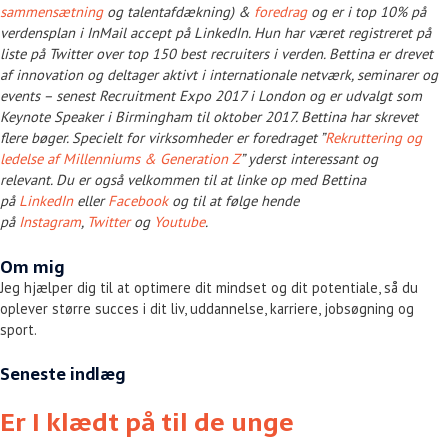
sammensætning
og talentafdækning) &
foredrag
og er i top 10% på
verdensplan i InMail accept på LinkedIn. Hun har været registreret på
liste på Twitter over top 150 best recruiters i verden. Bettina er drevet
af innovation og deltager aktivt i internationale netværk, seminarer og
events – senest Recruitment Expo 2017 i London og er udvalgt som
Keynote Speaker i Birmingham til oktober 2017. Bettina har skrevet
flere bøger. Specielt for virksomheder er foredraget
”
Rekruttering og
ledelse af Millenniums & Generation Z
”
yderst interessant og
relevant. Du er også velkommen til at linke op med Bettina
på
LinkedIn
eller
Facebook
og til at følge hende
på
Instagram
,
Twitter
og
Youtube
.
Om mig
Jeg hjælper dig til at optimere dit mindset og dit potentiale, så du
oplever større succes i dit liv, uddannelse, karriere, jobsøgning og
sport.
Seneste indlæg
Er I klædt på til de unge