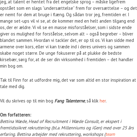
jeg, at talent er hentet fra det engelske sprog – måske ligefrem
opstået som en slags ”undersættelse” frem for oversættelse – og det
er nemt for dem at bruge i flæng. Og sådan tror jeg, fremtiden er. I
mange set-ups vil vi se, at de kommer med en helt anden tilgang end
os, der er ældre. Vi vil se en masse misforståelser, som i sidste ende
giver os mulighed for forståelse, selvom alt – også begreber – bliver
blandet sammen. Hvordan vi tackler det, er op til os. Vi kan sidde med
armene over kors, eller vi kan træde ind i deres univers og sammen
skabe noget større. De unge fokuserer på at plukke de bedste
kirsebær, sørg for, at de ser din virksomhed i fremtiden – det handler
min bog om.
Tak til Finn for at udfordre mig, det var som altid en stor inspiration at
tale med dig.
Vil du skrives op til min bog
Fang Talenterne
, så klik
her
.
Om forfatteren:
Bettina Wæde, Head of Recruitment i Wæde Consult, er ekspert i
fremtidssikret rekruttering (bl.a. Millenniums og iGen) med over 25 års
erfaring. Bettina arbejder med rekruttering, workshops (
team