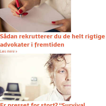
Sådan rekrutterer du de helt rigtige
advokater i fremtiden
Læs mere »
Er presset for stort? “Survival