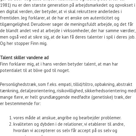
1981) nu er den største generation på arbejdsmarkedet og opvokset i
en digital verden, der betyder, at vi skal rekruttere anderledes i
fremtiden. Jeg forklarer, at de har et ønske om autenticitet og
tilgængelighed. Derudover søger de meningsfuldt arbejde, og det får
de blandt andet ved at arbejde i virksomheder, der har samme værdier,
men også ved at sikre sig, at de kan få deres talenter i spil i deres job.
Og her stopper Finn mig.
Talent skiller vandene ad
Finn forklarer mig, at i hans verden betyder talent, at man har
potentialet til at blive god til noget.
Personlighedstræk, som f.eks. empati, tillid/tiltro, opbakning, abstrakt
tænkning, detaljeorientering, risikovillighed, sikkerhedsorientering med
mange flere, er helt grundlæggende medfødte (genetiske) træk, der
er bestemmende for:
vores måde at anskue, angribe og bearbejder problemer.
kvaliteten og dybden i de relationer, vi etablerer til andre,
hvordan vi accepterer os selv får accept på os selv og