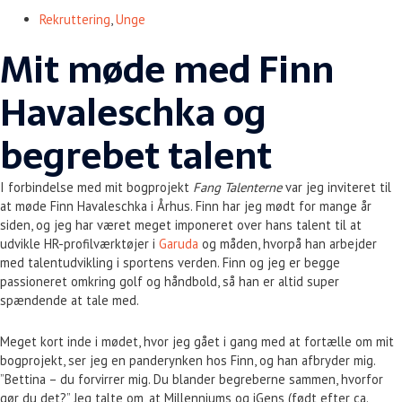
Rekruttering
,
Unge
Mit møde med Finn
Havaleschka og
begrebet talent
I forbindelse med mit bogprojekt
Fang Talenterne
var jeg inviteret til
at møde Finn Havaleschka i Århus. Finn har jeg mødt for mange år
siden, og jeg har været meget imponeret over hans talent til at
udvikle HR-profilværktøjer i
Garuda
og måden, hvorpå han arbejder
med talentudvikling i sportens verden. Finn og jeg er begge
passioneret omkring golf og håndbold, så han er altid super
spændende at tale med.
Meget kort inde i mødet, hvor jeg gået i gang med at fortælle om mit
bogprojekt, ser jeg en panderynken hos Finn, og han afbryder mig.
”Bettina – du forvirrer mig. Du blander begreberne sammen, hvorfor
gør du det?” Jeg talte om, at Millenniums og iGens (født efter ca.