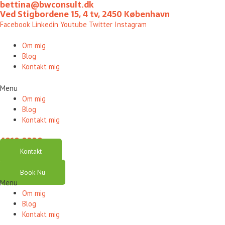
bettina@bwconsult.dk
Gå
Ved Stigbordene 15, 4 tv, 2450 København
til
Facebook
Linkedin
Youtube
Twitter
Instagram
indholdet
Om mig
Blog
Kontakt mig
Menu
Om mig
Blog
Kontakt mig
4010 0220
Kontakt
Book Nu
Menu
Om mig
Blog
Kontakt mig