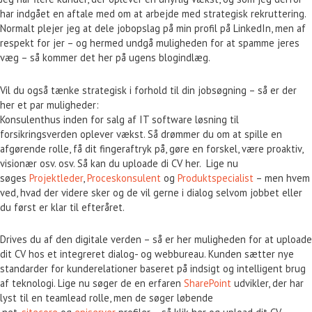
har indgået en aftale med om at arbejde med strategisk rekruttering.
Normalt plejer jeg at dele jobopslag på min profil på LinkedIn, men af
respekt for jer – og hermed undgå muligheden for at spamme jeres
væg – så kommer det her på ugens blogindlæg.
Vil du også tænke strategisk i forhold til din jobsøgning – så er der
her et par muligheder:
Konsulenthus inden for salg af IT software løsning til
forsikringsverden oplever vækst. Så drømmer du om at spille en
afgørende rolle, få dit fingeraftryk på, gøre en forskel, være proaktiv,
visionær osv. osv. Så kan du uploade di CV her. Lige nu
søges
Projektleder
,
Proceskonsulent
og
Produktspecialist
– men hvem
ved, hvad der videre sker og de vil gerne i dialog selvom jobbet eller
du først er klar til efteråret.
Drives du af den digitale verden – så er her muligheden for at uploade
dit CV hos et integreret dialog- og webbureau. Kunden sætter nye
standarder for kunderelationer baseret på indsigt og intelligent brug
af teknologi. Lige nu søger de en erfaren
SharePoint
udvikler, der har
lyst til en teamlead rolle, men de søger løbende