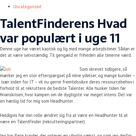
Uncategorized
TalentFinderens Hvad
var populært i uge 11
Denne uge har været kaotisk og lig med mange arbejdstimer. Sådan er
det at være selvstændig. Til gengæld er friheden alle timerne værd.
Som skrevet tidligere, så
mærker jeg en stor efterspørgsel på mine ydelser, og mange kunder –
især inden for IT – vil nu gerne fremtidssikre deres ressourcebehov i
forhold til at rekruttere de bedste Talenter. Alle husker tiden før
finanskrisen, hvor kampen om de dygtigste var meget intens. Det var
en hæslig tid for mig som Headhunter.
Heldigvis har min rolle ændret sig fra at være en Headhunter til at
være en TalentFinder (rekrutteringspartner).
Jeg har flere kunder, der oplever en uhyrlig vækst, og som jeg derfor