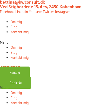
bettina@bwconsult.dk
Gå
Ved Stigbordene 15, 4 tv, 2450 København
til
Facebook
Linkedin
Youtube
Twitter
Instagram
indholdet
Om mig
Blog
Kontakt mig
Menu
Om mig
Blog
Kontakt mig
4010 0220
Kontakt
Book Nu
Menu
Om mig
Blog
Kontakt mig