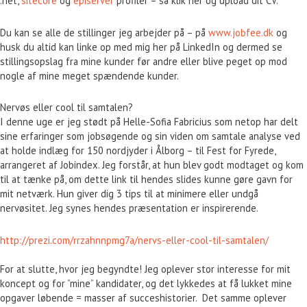
.net,
sitecore
og
episerver
profiler – så klik her og upload dit CV.
Du kan se alle de stillinger jeg arbejder på – på
www.jobfee.dk
og
husk du altid kan linke op med mig her på LinkedIn og dermed se
stillingsopslag fra mine kunder før andre eller blive peget op mod
nogle af mine meget spændende kunder.
Nervøs eller cool til samtalen?
I denne uge er jeg stødt på Helle-Sofia Fabricius som netop har delt
sine erfaringer som jobsøgende og sin viden om samtale analyse ved
at holde indlæg for 150 nordjyder i Ålborg – til Fest for Fyrede,
arrangeret af Jobindex. Jeg forstår, at hun blev godt modtaget og kom
til at tænke på, om dette link til hendes slides kunne gøre gavn for
mit netværk. Hun giver dig 3 tips til at minimere eller undgå
nervøsitet. Jeg synes hendes præsentation er inspirerende.
http://prezi.com/rrzahnnpmg7a/nervs-eller-cool-til-samtalen/
For at slutte, hvor jeg begyndte! Jeg oplever stor interesse for mit
koncept og for ”mine” kandidater, og det lykkedes at få lukket mine
opgaver løbende = masser af succeshistorier. Det samme oplever