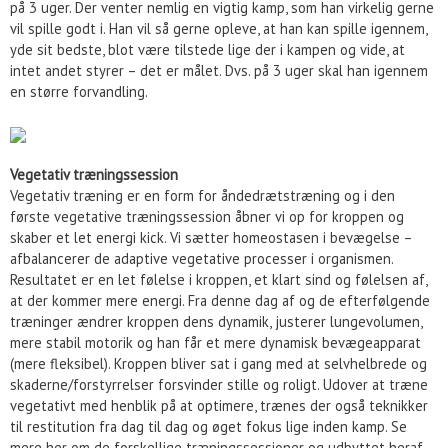
på 3 uger. Der venter nemlig en vigtig kamp, som han virkelig gerne
vil spille godt i. Han vil så gerne opleve, at han kan spille igennem,
yde sit bedste, blot være tilstede lige der i kampen og vide, at
intet andet styrer – det er målet. Dvs. på 3 uger skal han igennem
en større forvandling.
Vegetativ træningssession
Vegetativ træning er en form for åndedrætstræning og i den
første vegetative træningssession åbner vi op for kroppen og
skaber et let energi kick. Vi sætter homeostasen i bevægelse –
afbalancerer de adaptive vegetative processer i organismen.
Resultatet er en let følelse i kroppen, et klart sind og følelsen af,
at der kommer mere energi. Fra denne dag af og de efterfølgende
træninger ændrer kroppen dens dynamik, justerer lungevolumen,
mere stabil motorik og han får et mere dynamisk bevægeapparat
(mere fleksibel). Kroppen bliver sat i gang med at selvhelbrede og
skaderne/forstyrrelser forsvinder stille og roligt. Udover at træne
vegetativt med henblik på at optimere, trænes der også teknikker
til restitution fra dag til dag og øget fokus lige inden kamp. Se
mere her om de forskellige træningssessioner og udbyttet heraf