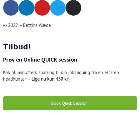
F
L
Y
T
I
a
i
o
w
n
c
n
u
i
s
e
k
t
t
t
© 2022 – Bettina Wæde
b
e
u
t
a
o
d
b
e
g
Tilbud!
o
i
e
r
r
k
n
a
Prøv en
Online
QUICK session
m
Køb 30 minutters sparring til din jobsøgning fra en erfaren
headhunter –
Lige nu kun 450 kr!
Book Quick Session