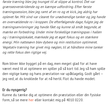
første træning blev jeg tvunget til at slippe al kontrol. Det var
grænseoverskridende og en kæmpe udfordring. Efter første
træningssession, blev jeg ramt af en ro og et kick, jeg aldrig har
oplevet før. Mit sind var clearet for unødvendige tanker og jeg havde
en overvældende ro i kroppen. De efterfølgende dage, fulgte jeg de
træningsanvisninger jeg havde fået og kunne så småt begynde, at
mærke en forbedring. Under mine forskellige træningspas i hallen
og i træningslokalet, mærkede jeg et øget fokus og en stærkere
energi. Min nattesøvn blev dybere og min restitution optimeret.
Vegetativ træning har givet mig nøglen, til at håndtere mine tanker
og rette fokus den rigtige vej.
Rom bliver ikke bygget på en dag, men meget glad for at have
været med til at optimere en spiller på så kort tid. Jeg så ham spille
den vigtige kamp og hans præstation var upåklagelig. Godt gået –
jeg ved, at du knoklede for at nå hertil. Flot du havde modet.
Er du nysgerrig?
Kunne du tænke dig at optimere din præstation eller din fysiske
form, så se mere
her
eller kontakt mig på 4010 0220.