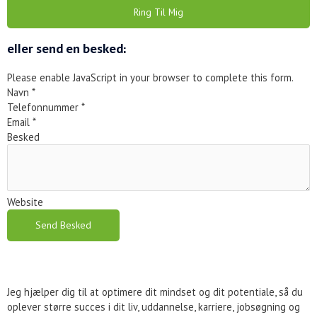
e
k
t
t
t
Ring Til Mig
b
e
u
t
a
o
d
b
e
g
eller send en besked:
o
i
e
r
r
k
n
a
Please enable JavaScript in your browser to complete this form.
-
m
Navn
*
Telefonnummer
*
f
Email
*
Besked
Website
Send Besked
Jeg hjælper dig til at optimere dit mindset og dit potentiale, så du
oplever større succes i dit liv, uddannelse, karriere, jobsøgning og