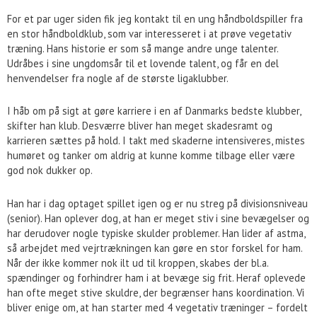
For et par uger siden fik jeg kontakt til en ung håndboldspiller fra
en stor håndboldklub, som var interesseret i at prøve vegetativ
træning. Hans historie er som så mange andre unge talenter.
Udråbes i sine ungdomsår til et lovende talent, og får en del
henvendelser fra nogle af de største ligaklubber.
I håb om på sigt at gøre karriere i en af Danmarks bedste klubber,
skifter han klub. Desværre bliver han meget skadesramt og
karrieren sættes på hold. I takt med skaderne intensiveres, mistes
humøret og tanker om aldrig at kunne komme tilbage eller være
god nok dukker op.
Han har i dag optaget spillet igen og er nu streg på divisionsniveau
(senior). Han oplever dog, at han er meget stiv i sine bevægelser og
har derudover nogle typiske skulder problemer. Han lider af astma,
så arbejdet med vejrtrækningen kan gøre en stor forskel for ham.
Når der ikke kommer nok ilt ud til kroppen, skabes der bl.a.
spændinger og forhindrer ham i at bevæge sig frit. Heraf oplevede
han ofte meget stive skuldre, der begrænser hans koordination. Vi
bliver enige om, at han starter med 4 vegetativ træninger – fordelt