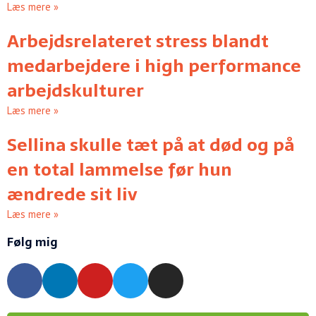
Læs mere »
Arbejdsrelateret stress blandt
medarbejdere i high performance
arbejdskulturer
Læs mere »
Sellina skulle tæt på at død og på
en total lammelse før hun
ændrede sit liv
Læs mere »
Følg mig
F
L
Y
T
I
a
i
o
w
n
c
n
u
i
s