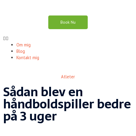
Gå
til
indholdet
Book Nu
Menu
Om mig
Blog
Kontakt mig
Atleter
Sådan blev en
håndboldspiller bedre
på 3 uger