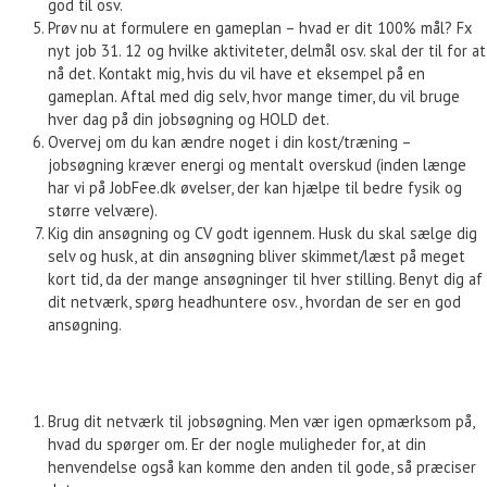
god til osv.
Prøv nu at formulere en gameplan – hvad er dit 100% mål? Fx
nyt job 31. 12 og hvilke aktiviteter, delmål osv. skal der til for at
nå det. Kontakt mig, hvis du vil have et eksempel på en
gameplan. Aftal med dig selv, hvor mange timer, du vil bruge
hver dag på din jobsøgning og HOLD det.
Overvej om du kan ændre noget i din kost/træning –
jobsøgning kræver energi og mentalt overskud (inden længe
har vi på JobFee.dk øvelser, der kan hjælpe til bedre fysik og
større velvære).
Kig din ansøgning og CV godt igennem. Husk du skal sælge dig
selv og husk, at din ansøgning bliver skimmet/læst på meget
kort tid, da der mange ansøgninger til hver stilling. Benyt dig af
dit netværk, spørg headhuntere osv., hvordan de ser en god
ansøgning.
Brug dit netværk til jobsøgning. Men vær igen opmærksom på,
hvad du spørger om. Er der nogle muligheder for, at din
henvendelse også kan komme den anden til gode, så præciser