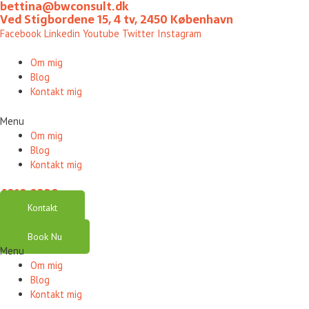
bettina@bwconsult.dk
Gå
Ved Stigbordene 15, 4 tv, 2450 København
til
Facebook
Linkedin
Youtube
Twitter
Instagram
indholdet
Om mig
Blog
Kontakt mig
Menu
Om mig
Blog
Kontakt mig
4010 0220
Kontakt
Book Nu
Menu
Om mig
Blog
Kontakt mig