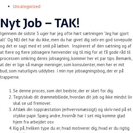
Uncategorized
Nyt Job – TAK!
Igennem de sidste 3 uger har jeg ofte hørt sætningen ”Jeg har gjort
alt” Og NEJ det har du ikke, men du har givet dig selv en god sovepude
og det er sagt med et smil på læben. Inspireret af den sætning og af
at flere og flere jobsøgere henvender sig til mig for at få gode råd til
processen omkring deres jobsøgning, kommer her et par tips. Bemærk,
at der er lige så mange meninger, som konsulenter, men her er mit
bud, som naturligvis uddybes i min nye jobsøgningsbog, der er på
trapperne.
Se denne proces, som det bedste, der er sket for dig.
Tegn/skab dit drømmebillede, hvordan dit job og ikke mindst liv
skal se ud fremover.
Afdæk din toppræstation (erhvervsmæssigt) og skriv ned på et
stykke papir. Spørg andre, hvornår har I set mig komme glad
hjem fra arbejdet osv.
Kig på, hvilken type du er, hvad motiverer dig, hvad er du rigtig