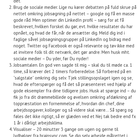
det.
Brug de sociale medier. Lige nu kører debatten på fuld skrue på
nettet omkring jobsøgning på nettet – google og få en masse
gode råd. Men optimer din LinkedIn profil – sørg for at få
beskrevet, hvilken forskel du gør, evt. hvilke resultater du har
opnået, og hvad de får, når de ansætter dig. Meld dig ind i
faglige såvel jobsøgningsgrupper på LinkedIn og bidrag med
noget. Twitter og Facebook er også relevante og tøv ikke med
at invitere folk til dit netværk, det gør andre. Men husk mht.
sociale medier – Du yder, før Du nyder!
Jobsamtalen. En god ven sagde til mig – skal du til møde ca. 1
time, så kræver det 2 timers forberedelse. Så forbered på en
“salgstale” omkring dig selv. Tjek stillingsopslaget igen og se,
hvad de efterspørger og få det så præsenteret ved hjælp af
gode eksempler fra dine tidligere jobs. Husk at spørge ind – du
fik jo fra dit drømmebillede og øvelsen omkring afdækning af
toppræstation en fornemmelse af, hvordan din chef, dine
arbejdsopgaver, kolleger og så videre skal være… Så spørg og
føles det ikke rigtigt, så er glæden ved et Nej tak bedre end fx
1 år i dårligt arbejdsklima.
Visualiser – 20 minutter 3 gange om ugen og gerne til
lydbølger fra brainsync.com. Se dig selv arbejde målrettet i