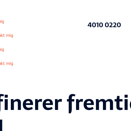
ig
4010 0220
kt mig
ig
kt mig
finerer fremt
g