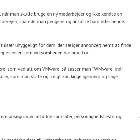
 når man skulle bruge en ny medarbejder og ikke kendte en
 i forvejen, sparede man pengene og ansatte ham eller hende.
igt (især uhyggeligt for dem, der sælger annoncer) nemt at finde
mpetencer, som virksomheden har brug for.
ere, som ved alt om VMware, så taster man ”WMware” ind i
ater, som man stille og roligt kan kigge igennem og tage
rtere ansøgninger, afholde samtaler, personlighedsteste og