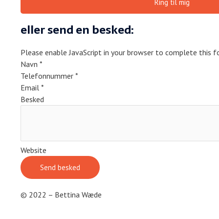
Ring til mig
eller send en besked:
Please enable JavaScript in your browser to complete this f
Navn
*
Telefonnummer
*
Email
*
Besked
Website
Send besked
© 2022 – Bettina Wæde