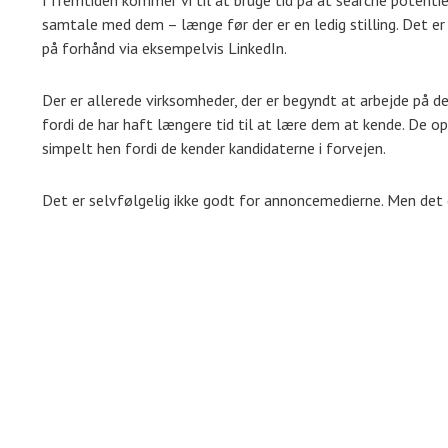
I fremtiden kommer vi til at bruge tid på at searche potent
samtale med dem – længe før der er en ledig stilling. Det 
på forhånd via eksempelvis LinkedIn.
Der er allerede virksomheder, der er begyndt at arbejde på den
fordi de har haft længere tid til at lære dem at kende. De ople
simpelt hen fordi de kender kandidaterne i forvejen.
Det er selvfølgelig ikke godt for annoncemedierne. Men det 