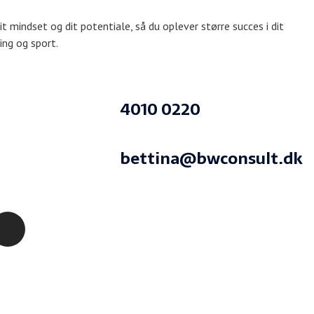
b
e
u
t
a
it mindset og dit potentiale, så du oplever større succes i dit
o
d
b
e
g
ning og sport.
o
i
e
r
r
k
n
a
-
m
f
4010 0220
bettina@bwconsult.dk
I
n
s
t
a
g