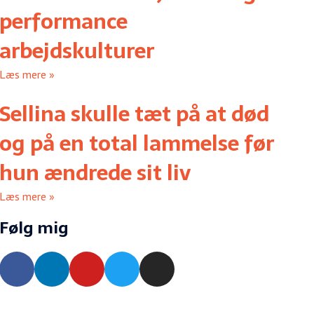
performance
arbejdskulturer
Læs mere »
Sellina skulle tæt på at død
og på en total lammelse før
hun ændrede sit liv
Læs mere »
Følg mig
F
L
Y
T
I
a
i
o
w
n
c
n
u
i
s
e
k
t
t
t