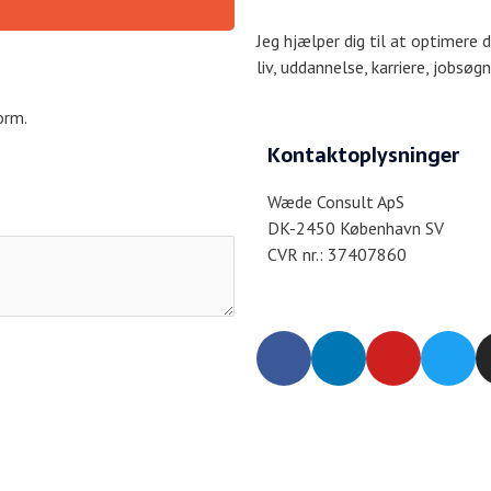
Jeg hjælper dig til at optimere d
liv, uddannelse, karriere, jobsøg
orm.
Kontaktoplysninger
Wæde Consult ApS
DK-2450 København SV
CVR nr.: 37407860
F
L
Y
T
a
i
o
w
c
n
u
i
e
k
t
t
b
e
u
t
o
d
b
e