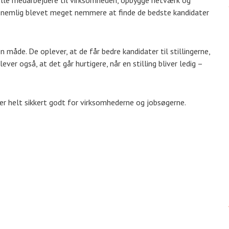
ielle medarbejdere til virksomheden, opbygge netværk og
er nemlig blevet meget nemmere at finde de bedste kandidater
 måde. De oplever, at de får bedre kandidater til stillingerne,
ver også, at det går hurtigere, når en stilling bliver ledig –
er helt sikkert godt for virksomhederne og jobsøgerne.