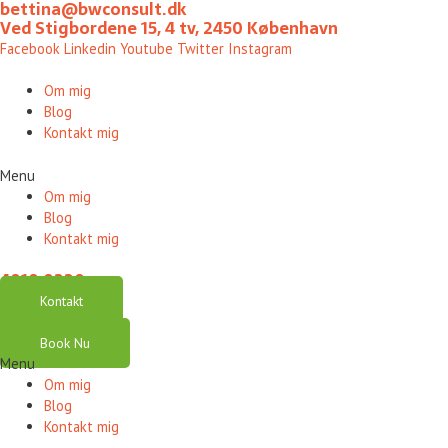
bettina@bwconsult.dk
Gå
Ved Stigbordene 15, 4 tv, 2450 København
til
Facebook
Linkedin
Youtube
Twitter
Instagram
indholdet
Om mig
Blog
Kontakt mig
Menu
Om mig
Blog
Kontakt mig
4010 0220
Kontakt
Book Nu
Menu
Om mig
Blog
Kontakt mig