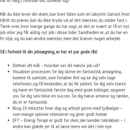
har et valg i, hvordan det udvikler sig?
Når du ikke lever din drøm, kan livet føles som en labyrint. Uanset hvor
hårdt du prøver, kan du ikke bryde ud af det mønster, du sidder fast i.
Tænk over, hvor mange gange du har sagt, at det er svært at få et nyt
job eller jeg får aldrig nyt job i disse tider. Sandheden er, at du har en
fri vilje, og du kan ændre mønster, men det kræver noget arbejde.
Så i forhold til din jobsøgning, er her et par gode råd:
Definer dit mål – hvordan ser dit næste job ud?
Visualiser processen. Se dig skrive en fantastisk ansøgning,
komme til samtale, som forløber fint og se dig selv tage
telefonen, og få beskeden, at du fik jobbet. Se dig selv starte
og have en fantastisk første dag med gode kolleger, opgaver
osv. Se dig selv blive en succes. Se dig hæve armene og tænke,
du er er fantastisk.
Brug 20 minutter hver dag og arbejd gerne med lydbølger –
som mange oplever stimulerer og giver godt humør
EFT – Energi Terapi er godt for dem, der kender teknikken – I
andre kan glæde jer til at læse mere om det i min nye