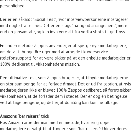
personlighed.
Der er en såkaldt ”Social Test”, hvor interviewpersonerne interagerer
med nogle fra teamet. Det er en slags ”hæng ud arrangement”, mere
end en jobsamtale, og kan involvere alt fra vodka shots til golf osv.
En anden metode Zappos anvender, er at spørge nye medarbejdere,
om de vil tilbringe fire uger med at arbejde i kundeservice
(telefonsupport) for at være sikker på, at den enkelte medarbejder er
100% dedikeret til virksomhedens mission.
Den ultimative test, som Zappos bruger er, at tilbyde medarbejderne
en stor sum penge for at forlade firmaet. Det er ud fra teorien, at hvis
medarbejderen ikke er blevet 100% Zappos dedikeret, så foretrækker
virksomheden, at de forlader dem i stedet. Der er dog én betingelse
ved at tage pengene, og det er, at du aldrig kan komme tilbage.
Amazons “bar raisers” trick
Hos Amazon arbejder man med en metode, hvor en gruppe
medarbejdere er valgt til at fungere som “bar raisers”: Udover deres