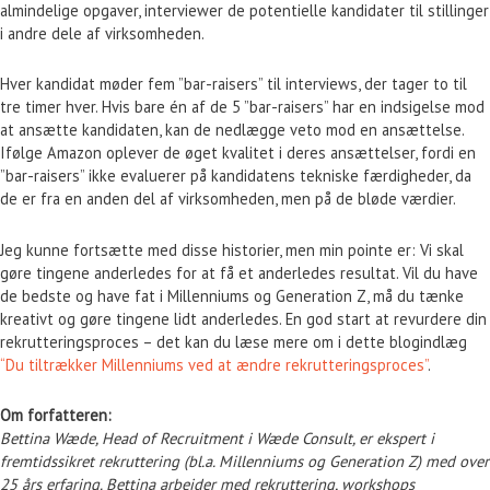
almindelige opgaver, interviewer de potentielle kandidater til stillinger
i andre dele af virksomheden.
Hver kandidat møder fem ”bar-raisers” til interviews, der tager to til
tre timer hver. Hvis bare én af de 5 ”bar-raisers” har en indsigelse mod
at ansætte kandidaten, kan de nedlægge veto mod en ansættelse.
Ifølge Amazon oplever de øget kvalitet i deres ansættelser, fordi en
”bar-raisers” ikke evaluerer på kandidatens tekniske færdigheder, da
de er fra en anden del af virksomheden, men på de bløde værdier.
Jeg kunne fortsætte med disse historier, men min pointe er: Vi skal
gøre tingene anderledes for at få et anderledes resultat. Vil du have
de bedste og have fat i Millenniums og Generation Z, må du tænke
kreativt og gøre tingene lidt anderledes. En god start at revurdere din
rekrutteringsproces – det kan du læse mere om i dette blogindlæg
“Du tiltrækker Millenniums ved at ændre rekrutteringsproces”
.
Om forfatteren:
Bettina Wæde, Head of Recruitment i Wæde Consult, er ekspert i
fremtidssikret rekruttering (bl.a. Millenniums og Generation Z) med over
25 års erfaring. Bettina arbejder med rekruttering, workshops