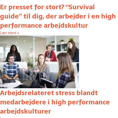
Er presset for stort? “Survival
guide” til dig, der arbejder i en high
performance arbejdskultur
Læs mere »
Arbejdsrelateret stress blandt
medarbejdere i high performance
arbejdskulturer