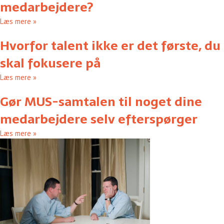
medarbejdere?
Læs mere »
Hvorfor talent ikke er det første, du
skal fokusere på
Læs mere »
Gør MUS-samtalen til noget dine
medarbejdere selv efterspørger
Læs mere »