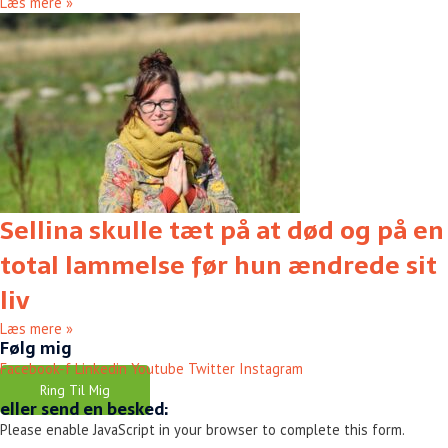
Læs mere »
Sellina skulle tæt på at død og på en
total lammelse før hun ændrede sit
liv
Læs mere »
Følg mig
Facebook-f
Linkedin
Youtube
Twitter
Instagram
Ring Til Mig
eller send en besked:
Please enable JavaScript in your browser to complete this form.