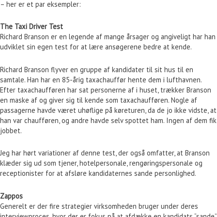
– her er et par eksempler:
The Taxi Driver Test
Richard Branson er en legende af mange årsager og angiveligt har han
udviklet sin egen test for at lære ansøgerene bedre at kende.
Richard Branson flyver en gruppe af kandidater til sit hus til en
samtale. Han har en 85-årig taxachauffør hente dem i lufthavnen.
Efter taxachaufføren har sat personerne af i huset, trækker Branson
en maske af og giver sig til kende som taxachaufføren. Nogle af
passagerne havde været uhøflige på køreturen, da de jo ikke vidste, at
han var chaufføren, og andre havde selv spottet ham. Ingen af dem fik
jobbet.
Jeg har hørt variationer af denne test, der også omfatter, at Branson
klæder sig ud som tjener, hotelpersonale, rengøringspersonale og
receptionister for at afsløre kandidaternes sande personlighed.
Zappos
Generelt er der fire strategier virksomheden bruger under deres
interviewproces, hvor der er fokus på at afdække en kandidats “sande”