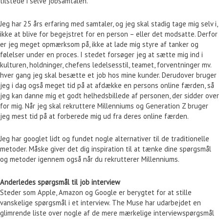
tilstede i selve jobsamtalen.
Jeg har 25 års erfaring med samtaler, og jeg skal stadig tage mig selv i,
ikke at blive for begejstret for en person – eller det modsatte. Derfor
er jeg meget opmærksom på, ikke at lade mig styre af tanker og
følelser under en proces. I stedet forsøger jeg at sætte mig ind i
kulturen, holdninger, chefens ledelsesstil, teamet, forventninger mv.
hver gang jeg skal besætte et job hos mine kunder. Derudover bruger
jeg i dag også meget tid på at afdække en persons online færden, så
jeg kan danne mig et godt helhedsbillede af personen, der sidder over
for mig. Når jeg skal rekruttere Millenniums og Generation Z bruger
jeg mest tid på at forberede mig ud fra deres online færden.
Jeg har googlet lidt og fundet nogle alternativer til de traditionelle
metoder. Måske giver det dig inspiration til at tænke dine spørgsmål
og metoder igennem også når du rekrutterer Millenniums.
Anderledes spørgsmål til job interview
Steder som Apple, Amazon og Google er berygtet for at stille
vanskelige spørgsmål i et interview. The Muse har udarbejdet en
glimrende liste over nogle af de mere mærkelige interviewspørgsmål