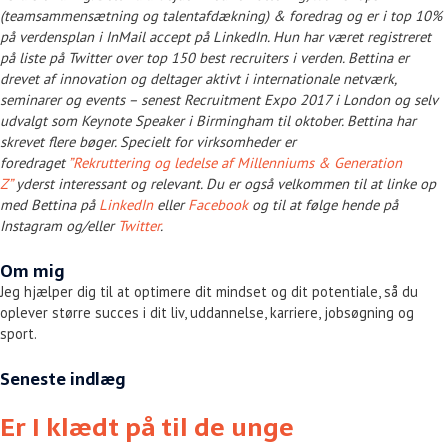
(teamsammensætning og talentafdækning) & foredrag og er i top 10%
på verdensplan i InMail accept på LinkedIn. Hun har været registreret
på liste på Twitter over top 150 best recruiters i verden. Bettina er
drevet af innovation og deltager aktivt i internationale netværk,
seminarer og events – senest Recruitment Expo 2017 i London og selv
udvalgt som Keynote Speaker i Birmingham til oktober. Bettina har
skrevet flere bøger. Specielt for virksomheder er
foredraget
”Rekruttering og ledelse af Millenniums & Generation
Z”
yderst interessant og relevant. Du er også velkommen til at linke op
med Bettina på
LinkedIn
eller
Facebook
og til at følge hende på
Instagram og/eller
Twitter
.
Om mig
Jeg hjælper dig til at optimere dit mindset og dit potentiale, så du
oplever større succes i dit liv, uddannelse, karriere, jobsøgning og
sport.
Seneste indlæg
Er I klædt på til de unge