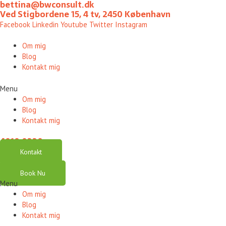
bettina@bwconsult.dk
Gå
Ved Stigbordene 15, 4 tv, 2450 København
til
Facebook
Linkedin
Youtube
Twitter
Instagram
indholdet
Om mig
Blog
Kontakt mig
Menu
Om mig
Blog
Kontakt mig
4010 0220
Kontakt
Book Nu
Menu
Om mig
Blog
Kontakt mig