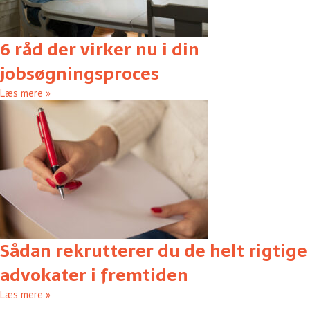
6 råd der virker nu i din
jobsøgningsproces
Læs mere »
Sådan rekrutterer du de helt rigtige
advokater i fremtiden
Læs mere »