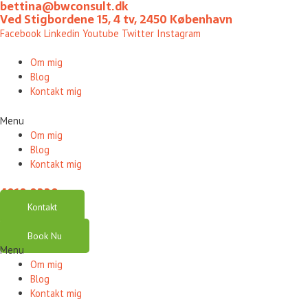
bettina@bwconsult.dk
Gå
Ved Stigbordene 15, 4 tv, 2450 København
til
Facebook
Linkedin
Youtube
Twitter
Instagram
indholdet
Om mig
Blog
Kontakt mig
Menu
Om mig
Blog
Kontakt mig
4010 0220
Kontakt
Book Nu
Menu
Om mig
Blog
Kontakt mig