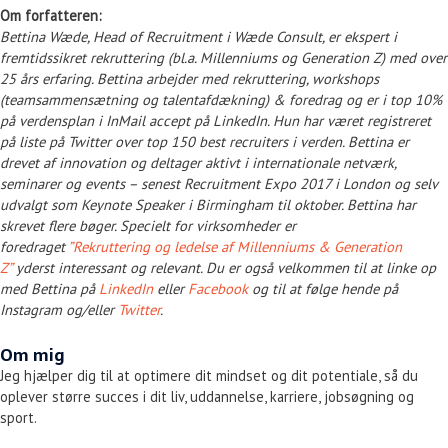
Om forfatteren:
Bettina Wæde, Head of Recruitment i Wæde Consult, er ekspert i
fremtidssikret rekruttering (bl.a. Millenniums og Generation Z) med over
25 års erfaring. Bettina arbejder med rekruttering, workshops
(teamsammensætning og talentafdækning) & foredrag og er i top 10%
på verdensplan i InMail accept på LinkedIn. Hun har været registreret
på liste på Twitter over top 150 best recruiters i verden. Bettina er
drevet af innovation og deltager aktivt i internationale netværk,
seminarer og events – senest Recruitment Expo 2017 i London og selv
udvalgt som Keynote Speaker i Birmingham til oktober. Bettina har
skrevet flere bøger. Specielt for virksomheder er
foredraget
”Rekruttering og ledelse af Millenniums & Generation
Z”
yderst interessant og relevant. Du er også velkommen til at linke op
med Bettina på
LinkedIn
eller
Facebook
og til at følge hende på
Instagram og/eller
Twitter
.
Om mig
Jeg hjælper dig til at optimere dit mindset og dit potentiale, så du
oplever større succes i dit liv, uddannelse, karriere, jobsøgning og
sport.