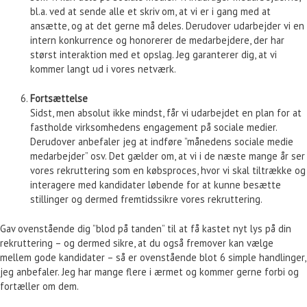
bl.a. ved at sende alle et skriv om, at vi er i gang med at
ansætte, og at det gerne må deles. Derudover udarbejder vi en
intern konkurrence og honorerer de medarbejdere, der har
størst interaktion med et opslag. Jeg garanterer dig, at vi
kommer langt ud i vores netværk.
Fortsættelse
Sidst, men absolut ikke mindst, får vi udarbejdet en plan for at
fastholde virksomhedens engagement på sociale medier.
Derudover anbefaler jeg at indføre ”månedens sociale medie
medarbejder” osv. Det gælder om, at vi i de næste mange år ser
vores rekruttering som en købsproces, hvor vi skal tiltrække og
interagere med kandidater løbende for at kunne besætte
stillinger og dermed fremtidssikre vores rekruttering.
Gav ovenstående dig ”blod på tanden” til at få kastet nyt lys på din
rekruttering – og dermed sikre, at du også fremover kan vælge
mellem gode kandidater – så er ovenstående blot 6 simple handlinger,
jeg anbefaler. Jeg har mange flere i ærmet og kommer gerne forbi og
fortæller om dem.