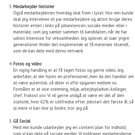
Medarbejder historier
Også medarbejdernes hverdag skal frem i lyset. Hos min kunde
skal jeg interviewe et par medarbejdere og aktivt bruge deres
historier enten i links på jobannoncen, sociale medier eller i
materiale, som jeg samler sammen til kandidaten, når de har
udvist interesse for virksomheden. Jeg oplever, at især yngre
generationer finder det inspirerende at få materiale tilsendt,
som de kan dele med deres netværk.
Fotos og video
En vigtig handling er at få taget fotos og gerne video. Jeg
anbefaler, at der hyres en professionel, men da det handler om
at være autentisk, så deler vi ofte opgaven mellem os.
Formålet er at vise stemning, miljø, arbejdspladser, kolleger,
chef, frokost osv. Vi vil gerne undgå at være en del af den
statistik, hvor 62% er utilfredse efter jobstart det første år, så
jo mere vi kan vise jo bedre, tror jeg på.
Gå Social
Med min kunde udarbejder jeg en content plan for indhold,
som vi kan dele på sociale medier. Vi inddrager medarbejderne,