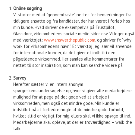
Online søgning
Vi starter med at ”gennemtravle” nettet for bemærkninger fra
tidligere ansatte og fra kandidater, der har været i forløb hos
min kunde. Hvad skriver de eksempelvis på Trustpilot,
Glassdoor, virksomhedens sociale medie sider osv. Vi leger også
med værktøjet:
www.answerthepublic.com
, og skriver fx ”why
work for virksomhedens navn”. Et værktøj jeg især vil anvende
for internationale kunder, da det giver et indblik i den
pågældende virksomhed. Her samles alle kommentarer fra
nettet til stor inspiration, som man kan searche videre på.
Survey
Herefter sætter vi en intern anonym
spørgeskemaundersøgelse op, hvor vi giver alle medarbejdere
mulighed for at pege på det gode ved at arbejde i
virksomheden, men også det mindre gode. Min kunde er
indstillet på at forbedre nogle af de mindre gode forhold,
hvilket altid er vigtigt for mig, ellers skal vi ikke spørge til ind.
Medarbejderne skal opleve, at der er troværdighed – walk the
talk.