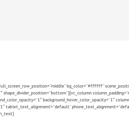
ull_screen_row_position=”middle” bg_color=”#ffffff” scene_positi
.3″ shape_divider_position=”bottom”][vc_column column_padding=”
ound_color_opacity=”1″ background_hover_color_opacity=”1″ colu
/1″ tablet_text_alignment=”default” phone_text_alignment=”defa
n_text]