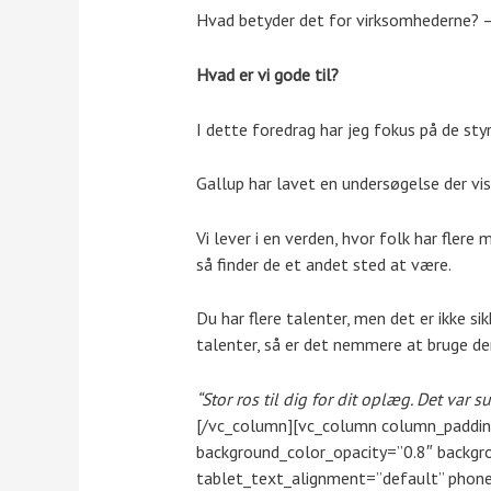
Hvad betyder det for virksomhederne? – D
Hvad er vi gode til?
I dette foredrag har jeg fokus på de styr
Gallup har lavet en undersøgelse der vise
Vi lever i en verden, hvor folk har flere 
så finder de et andet sted at være.
Du har flere talenter, men det er ikke si
talenter, så er det nemmere at bruge d
“Stor ros til dig for dit oplæg. Det va
[/vc_column][vc_column column_padding
background_color_opacity=”0.8″ backg
tablet_text_alignment=”default” phone