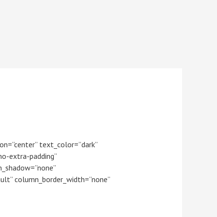
on=”center” text_color=”dark”
no-extra-padding”
mn_shadow=”none”
ult” column_border_width=”none”