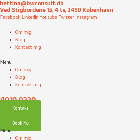
bettina@bwconsult.dk
Gå
Ved Stigbordene 15, 4 tv, 2450 København
til
Facebook
Linkedin
Youtube
Twitter
Instagram
indholdet
Om mig
Blog
Kontakt mig
Menu
Om mig
Blog
Kontakt mig
4010 0220
Kontakt
Book Nu
Menu
Om mig