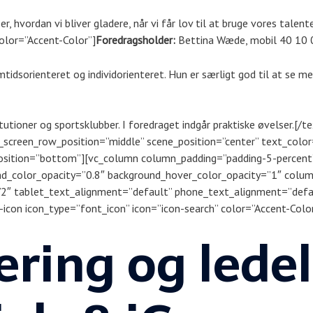
ser, hvordan vi bliver gladere, når vi får lov til at bruge vores talen
olor=”Accent-Color”]
Foredragsholder:
Bettina Wæde, mobil 40 10 
tidsorienteret og individorienteret. Hun er særligt god til at se m
itutioner og sportsklubber. I foredraget indgår praktiske øvelser.[/
_screen_row_position=”middle” scene_position=”center” text_color=
position=”bottom”][vc_column column_padding=”padding-5-percent”
d_color_opacity=”0.8″ background_hover_color_opacity=”1″ col
/2″ tablet_text_alignment=”default” phone_text_alignment=”defa
icon icon_type=”font_icon” icon=”icon-search” color=”Accent-Color
ring og ledel