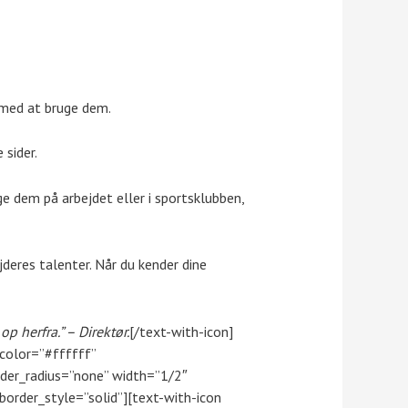
g med at bruge dem.
 sider.
uge dem på arbejdet eller i sportsklubben,
ejderes talenter. Når du kender dine
 herfra.” – Direktør.
[/text-with-icon]
color=”#ffffff”
der_radius=”none” width=”1/2″
rder_style=”solid”][text-with-icon