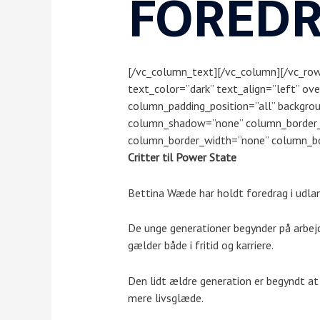
FORED
[/vc_column_text][/vc_column][/vc_row
text_color=”dark” text_align=”left” o
column_padding_position=”all” backgro
column_shadow=”none” column_border_r
column_border_width=”none” column_bord
Critter til Power State
Bettina Wæde har holdt foredrag i udla
De unge generationer begynder på arbejd
gælder både i fritid og karriere.
Den lidt ældre generation er begyndt at 
mere livsglæde.