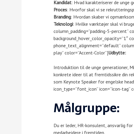
Kandidat
: Hvad karakteriserer de unge g
Proces
: Hvorfor skal vi se rekrutterin
Branding
: Hvordan skaber vi opmærksom
Teknologi
: Hvilke værktøjer skal vi bru
column_padding=”padding-5-percent” co
background_hover_color_opacity=”1″ c
phone_text_alignment=”default” column
play” color=”Accent-Color”]
Udbytte:
Introduktion til de unge generationer, Mi
konkrete ideer til at fremtidssikre din r
som Keynote Speaker for engelske headh
icon_type=”font_icon” icon=”icon-tag” c
Målgruppe:
Du er leder, HR-konsulent, ansvarlig for 
medarbejdere i fremtiden.