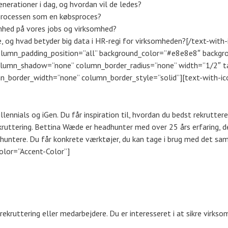
enerationer i dag, og hvordan vil de ledes?
gsprocessen som en købsproces?
hed på vores jobs og virksomhed?
ge, og hvad betyder big data i HR-regi for virksomheden?[/text-wit
lumn_padding_position=”all” background_color=”#e8e8e8″ backgro
olumn_shadow=”none” column_border_radius=”none” width=”1/2″ t
_border_width=”none” column_border_style=”solid”][text-with-ico
llennials og iGen. Du får inspiration til, hvordan du bedst rekrutte
ekruttering. Bettina Wæde er headhunter med over 25 års erfaring, der
untere. Du får konkrete værktøjer, du kan tage i brug med det sam
olor=”Accent-Color”]
rekruttering eller medarbejdere. Du er interesseret i at sikre virks