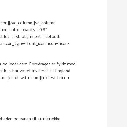
h-icon][/vc_column][vc_column
und_color_opacity=”0.8″
ablet_text_alignment=”default”
n icon_type=”font_icon” icon=”icon-
rer og leder dem. Foredraget er fyldt med
 bl.a. har været inviteret til England
me.[/text-with-icon][text-with-icon
omheden og evnen til at tiltrække