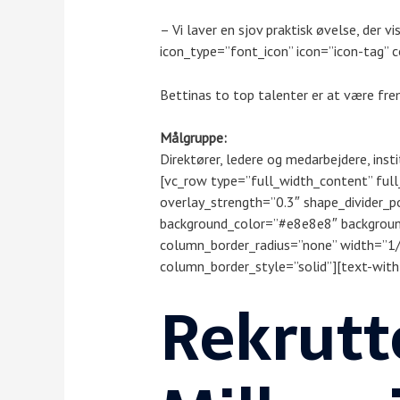
– Vi laver en sjov praktisk øvelse, der vi
icon_type=”font_icon” icon=”icon-tag” c
Bettinas to top talenter er at være frem
Målgruppe:
Direktører, ledere og medarbejdere, inst
[vc_row type=”full_width_content” full
overlay_strength=”0.3″ shape_divider_
background_color=”#e8e8e8″ backgroun
column_border_radius=”none” width=”1
column_border_style=”solid”][text-with-
Rekrutte