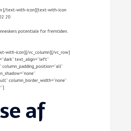
ter.[/text-with-icon][text-with-icon
02 20
enneskers potentiale for fremtiden.
text-with-icon][/vc_column][/vc_row]
”dark” text_align=”left”
 column_padding_position=”all”
umn_shadow=”none”
ult” column_border_width=”none”
”]
se af