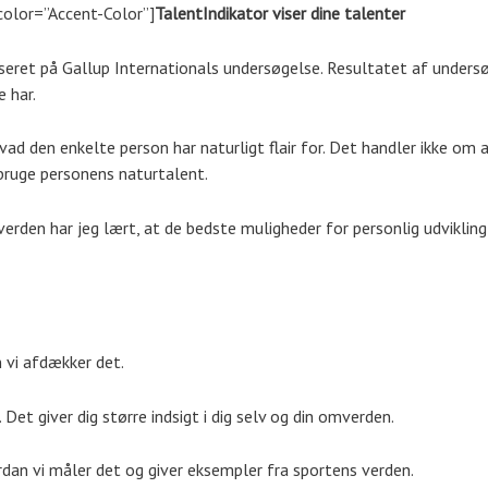
color=”Accent-Color”]
TalentIndikator viser dine talenter
eret på Gallup Internationals undersøgelse. Resultatet af undersøg
 har.
hvad den enkelte person har naturligt flair for. Det handler ikke om a
ruge personens naturtalent.
s verden har jeg lært, at de bedste muligheder for personlig udvikling
 vi afdækker det.
Det giver dig større indsigt i dig selv og din omverden.
vordan vi måler det og giver eksempler fra sportens verden.