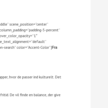
dle” scene_position=”center”
 column_padding=”padding-5-percent”
over_color_opacity=”1″
e_text_alignment=”default”
n-search” color=”Accent-Color”]
Fra
per, hvor de passer ind kulturelt. Det
itid. De vil finde en balance, der give