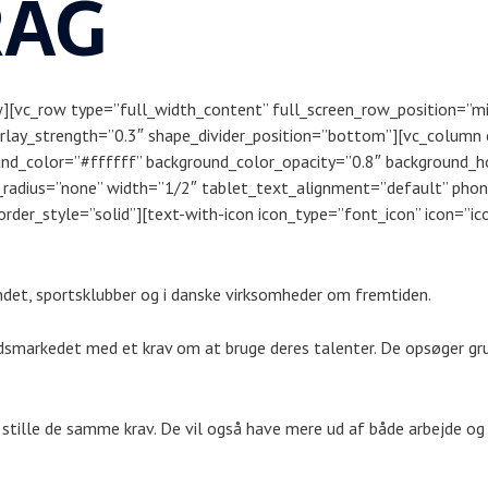
RAG
][vc_row type=”full_width_content” full_screen_row_position=”mid
verlay_strength=”0.3″ shape_divider_position=”bottom”][vc_column
und_color=”#ffffff” background_color_opacity=”0.8″ background_h
adius=”none” width=”1/2″ tablet_text_alignment=”default” phon
er_style=”solid”][text-with-icon icon_type=”font_icon” icon=”ico
ndet, sportsklubber og i danske virksomheder om fremtiden.
smarkedet med et krav om at bruge deres talenter. De opsøger grup
stille de samme krav. De vil også have mere ud af både arbejde og fr