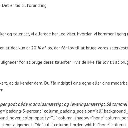
et er tid til forandring.
ker og talenter, vi allerede har. Jeg viser, hvordan vi kommer i gan
r, at det kun er 20 % af os, der får lov til at bruge vores stærkeste
muligheder for at bruge deres talenter. Hvis de ikke får lov til at br
kkert, at du kender dem. Du får indsigt i dine egne eller dine medarb
em.
r super godt både indholdsmæssigt og leveringsmæssigt. Så tommel op
=”padding-5-percent” column_padding_position=”all” background_
round_hover_color_opacity=”1″ column_shadow=”none” column_bor
_text_alignment=”default” column_border_width=”none” column_bo